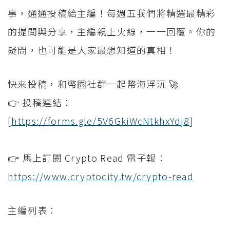
事，通通投稿給主編！每週五我們將精選最精彩
的提問與分享，主編親上火線，一一回覆。你的
疑問，也可能是大家最想知道的真相！
快來投稿，和幣圈社群一起幣海浮沉 🚀
👉 投稿連結：
[
https://forms.gle/5V6GkiWcNtkhxYdj8
]
👉 馬上訂閱 Crypto Read 電子報：
您已閒置5分鐘，請點擊關閉按鈕或空白處，即可回到加密
使用以下帳號繼續
城市
https://www.cryptocity.tw/crypto-read
Google
主編列表：
今日熱門
今日熱門
Apple