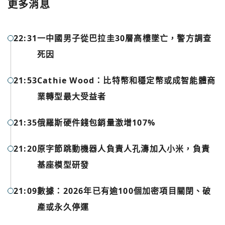
更多消息
22:31
一中國男子從巴拉圭30層高樓墜亡，警方調查
死因
21:53
Cathie Wood：比特幣和穩定幣或成智能體商
業轉型最大受益者
21:35
俄羅斯硬件錢包銷量激增107%
您已閒置5分鐘，請點擊關閉按鈕或空白處，即可回到加密
使用以下帳號繼續
城市
21:20
原字節跳動機器人負責人孔濤加入小米，負責
基座模型研發
Google
今日熱門
21:09
數據：2026年已有逾100個加密項目關閉、破
今日熱門
Apple
產或永久停運