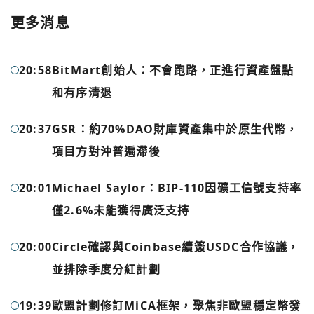
更多消息
您已閒置5分鐘，請點擊關閉按鈕或空白處，即可回到加密
使用以下帳號繼續
城市
20:58
BitMart創始人：不會跑路，正進行資產盤點
和有序清退
Google
今日熱門
20:37
GSR：約70%DAO財庫資產集中於原生代幣，
今日熱門
Apple
項目方對沖普遍滯後
關閉
20:01
Michael Saylor：BIP-110因礦工信號支持率
Email
僅2.6%未能獲得廣泛支持
繼續表示您已同意
服務條款與隱私政策
20:00
Circle確認與Coinbase續簽USDC合作協議，
並排除季度分紅計劃
19:39
歐盟計劃修訂MiCA框架，聚焦非歐盟穩定幣發