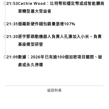
21:53
Cathie Wood：比特幣和穩定幣或成智能體商
業轉型最大受益者
Google
今日熱門
今日熱門
21:35
俄羅斯硬件錢包銷量激增107%
Apple
21:20
原字節跳動機器人負責人孔濤加入小米，負責
關閉
Email
基座模型研發
21:09
數據：2026年已有逾100個加密項目關閉、破
繼續表示您已同意
服務條款與隱私政策
產或永久停運
返回列表