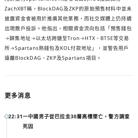
ZachXBT稱，BlockDAG及ZKP的原始預售材料中並未
披露資金會被用於推廣其他業務，而社交媒體上仍持續
出現散戶投訴。他指出，相關資金流向包括「預售錢包
→歸集地址→以太坊跨鏈至Tron→HTX、BTSE等交易
所→Spartans熱錢包及KOL付款地址」，並警告用戶
遠離BlockDAG、ZKP及Spartans項目。
更多消息
22:31
一中國男子從巴拉圭30層高樓墜亡，警方調查
死因
您已閒置5分鐘，請點擊關閉按鈕或空白處，即可回到加密
使用以下帳號繼續
城市