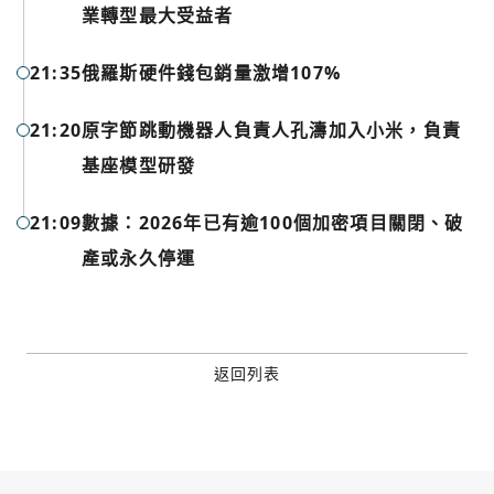
業轉型最大受益者
Google
今日熱門
21:35
俄羅斯硬件錢包銷量激增107%
今日熱門
Apple
21:20
原字節跳動機器人負責人孔濤加入小米，負責
關閉
基座模型研發
Email
21:09
數據：2026年已有逾100個加密項目關閉、破
繼續表示您已同意
服務條款與隱私政策
產或永久停運
返回列表