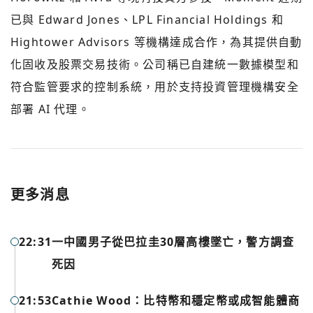
已與 Edward Jones、LPL Financial Holdings 和
Hightower Advisors 等機構達成合作，為其提供自動
化固收及股票交易技術。公司稱已自建統一數據模型和
符合監管要求的控制系統，用於支持投資管理機構安全
部署 AI 代理。
更多消息
22:31
一中國男子從巴拉圭30層高樓墜亡，警方調查
死因
您已閒置5分鐘，請點擊關閉按鈕或空白處，即可回到加密
使用以下帳號繼續
城市
21:53
Cathie Wood：比特幣和穩定幣或成智能體商