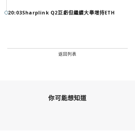
今日熱門
Apple
20:03
Sharplink Q2巨虧但繼續大舉增持ETH
關閉
Email
繼續表示您已同意
服務條款與隱私政策
返回列表
你可能想知道