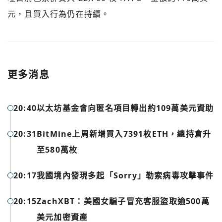
元，且買入行為仍在持續。
更多消息
20:40
以太坊基金會向匿名項目轉出約109萬美元資助
20:31
BitMine上周新增買入7391枚ETH，總持倉升
至580萬枚
您已閒置5分鐘，請點擊關閉按鈕或空白處，即可回到加密
使用以下帳號繼續
城市
20:17
我國境內發現多起「Sorry」勒索病毒攻擊事件
Google
20:15
ZachXBT：美國女騙子冒充客服盜取逾500萬
今日熱門
美元加密資產