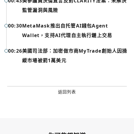
00:43
美參議員沃倫直言反對CLARITY法案：未解決
Google
監管漏洞與風險
今日熱門
今日熱門
Apple
00:30
MetaMask推出自托管AI錢包Agent
Wallet，支持AI代理自主執行鏈上交易
關閉
Email
00:26
美國司法部：加密做市商MyTrade創始人因操
縱市場被罰1萬美元
繼續表示您已同意
服務條款與隱私政策
返回列表