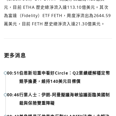
元，目前 ETHA 歷史總淨流入達113.10億美元。其次
為富達（Fidelity）ETF FETH，周度淨流出為2644.59
萬美元，目前 FETH 歷史總淨流入達21.30億美元。
更多消息
00:51
伯恩斯坦重申看好Circle：Q2業績緩解穩定幣
競爭擔憂，維持140美元目標價
00:46
行業人士：伊朗-阿曼擬議海峽協議面臨美國制
您已閒置5分鐘，請點擊關閉按鈕或空白處，即可回到加密
裁與保險雙重障礙
使用以下帳號繼續
城市