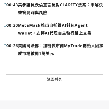
00:43
美參議員沃倫直言反對CLARITY法案：未解決
Google
監管漏洞與風險
今日熱門
今日熱門
Apple
00:30
MetaMask推出自托管AI錢包Agent
關閉
Wallet，支持AI代理自主執行鏈上交易
Email
00:26
美國司法部：加密做市商MyTrade創始人因操
繼續表示您已同意
服務條款與隱私政策
縱市場被罰1萬美元
返回列表