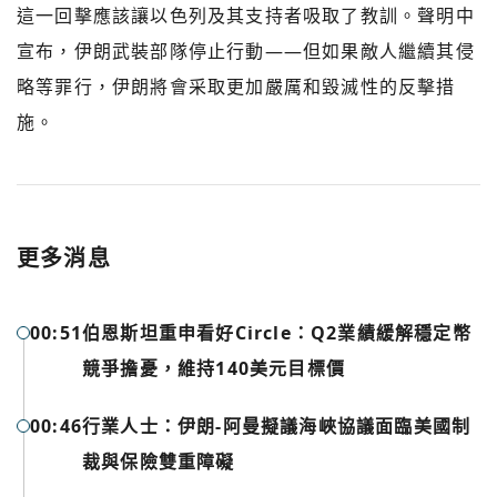
這一回擊應該讓以色列及其支持者吸取了教訓。聲明中
宣布，伊朗武裝部隊停止行動——但如果敵人繼續其侵
略等罪行，伊朗將會采取更加嚴厲和毀滅性的反擊措
施。
更多消息
00:51
伯恩斯坦重申看好Circle：Q2業績緩解穩定幣
競爭擔憂，維持140美元目標價
00:46
行業人士：伊朗-阿曼擬議海峽協議面臨美國制
您已閒置5分鐘，請點擊關閉按鈕或空白處，即可回到加密
使用以下帳號繼續
裁與保險雙重障礙
城市