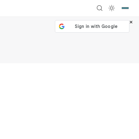
×
號繼續
回到加密城市
關閉