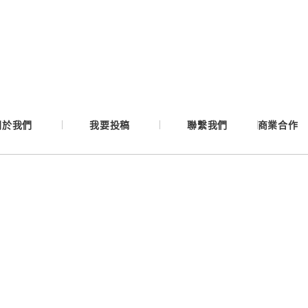
Google
Apple
Email
關於我們
我要投稿
聯繫我們
商業合作
繼續表示您已同意
服務