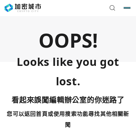
OOPS!
Looks like you got
lost.
看起來誤闖編輯辦公室的你迷路了
您可以返回首頁或使用搜索功能尋找其他相關新
您已閒置5分鐘，請點擊關閉按鈕或空白處，即可回到加密
使用以下帳號繼續
城市
聞
Google