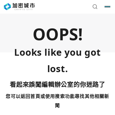
OOPS!
Looks like you got
lost.
看起來誤闖編輯辦公室的你迷路了
您可以返回首頁或使用搜索功能尋找其他相關新
您已閒置5分鐘，請點擊關閉按鈕或空白處，即可回到加密
使用以下帳號繼續
城市
聞
Google