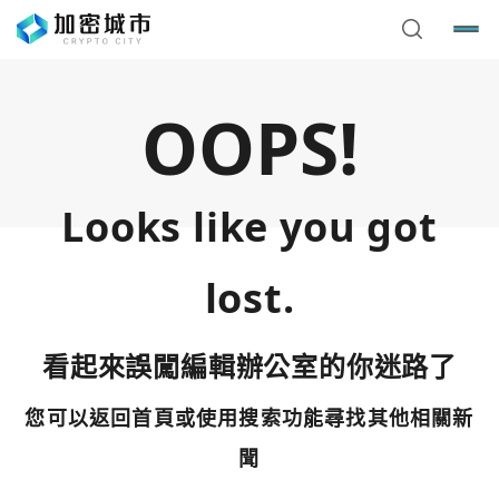
OOPS!
Looks like you got
lost.
看起來誤闖編輯辦公室的你迷路了
您可以返回首頁或使用搜索功能尋找其他相關新
您已閒置5分鐘，請點擊關閉按鈕或空白處，即可回到加密
使用以下帳號繼續
城市
聞
Google