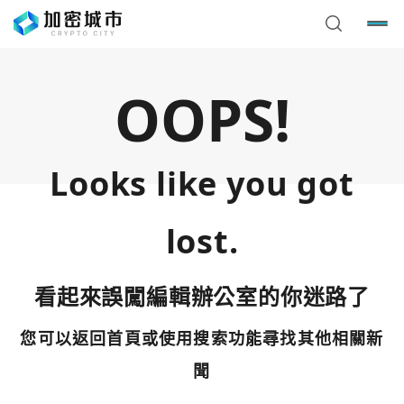
OOPS!
Looks like you got
lost.
看起來誤闖編輯辦公室的你迷路了
您可以返回首頁或使用搜索功能尋找其他相關新
您已閒置5分鐘，請點擊關閉按鈕或空白處，即可回到加密
使用以下帳號繼續
城市
聞
Google