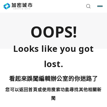
OOPS!
Looks like you got
lost.
看起來誤闖編輯辦公室的你迷路了
您可以返回首頁或使用搜索功能尋找其他相關新
您已閒置5分鐘，請點擊關閉按鈕或空白處，即可回到加密
使用以下帳號繼續
城市
聞
Google