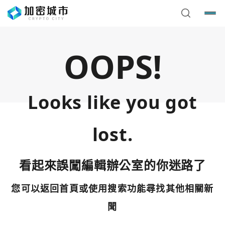
OOPS!
Looks like you got
lost.
看起來誤闖編輯辦公室的你迷路了
您可以返回首頁或使用搜索功能尋找其他相關新
您已閒置5分鐘，請點擊關閉按鈕或空白處，即可回到加密
使用以下帳號繼續
城市
聞
Google