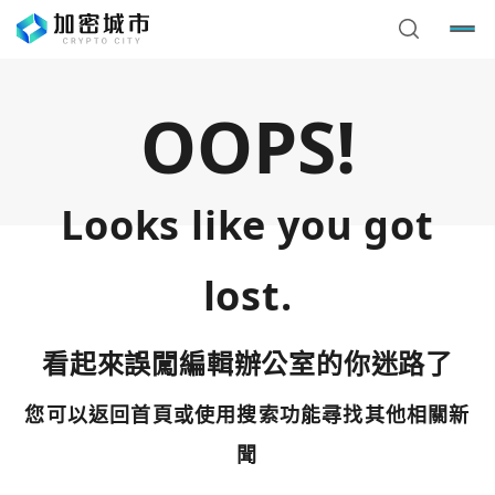
OOPS!
Looks like you got
lost.
看起來誤闖編輯辦公室的你迷路了
您可以返回首頁或使用搜索功能尋找其他相關新
您已閒置5分鐘，請點擊關閉按鈕或空白處，即可回到加密
使用以下帳號繼續
城市
聞
Google