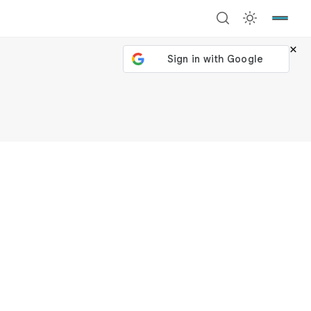
×
號繼續
回到加密城市
關閉