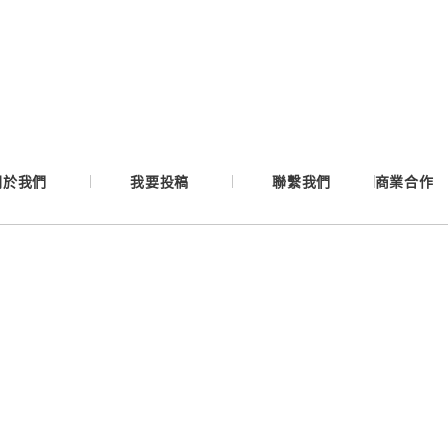
Google
Apple
Email
關於我們
我要投稿
聯繫我們
商業合作
繼續表示您已同意
服務