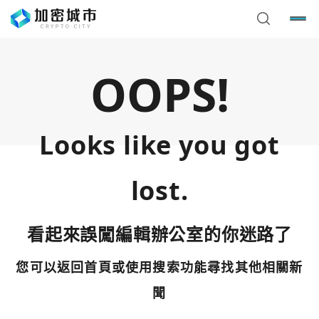
OOPS!
Looks like you got
lost.
看起來誤闖編輯辦公室的你迷路了
您可以返回首頁或使用搜索功能尋找其他相關新
您已閒置5分鐘，請點擊關閉按鈕或空白處，即可回到加密
使用以下帳號繼續
城市
聞
Google