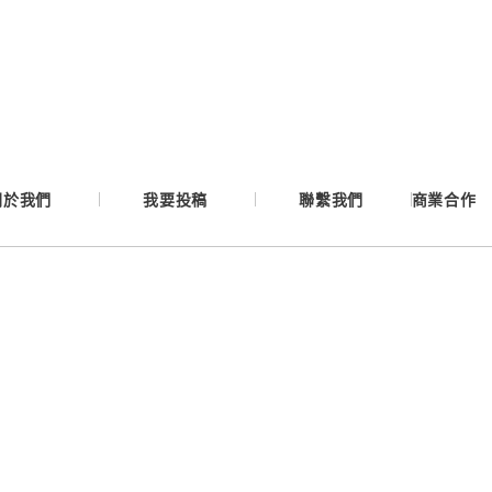
Google
Apple
Email
關於我們
我要投稿
聯繫我們
商業合作
繼續表示您已同意
服務