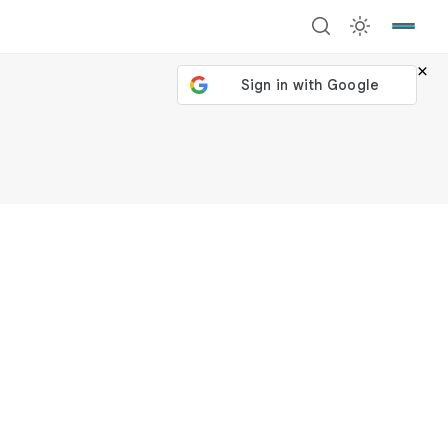
×
號繼續
回到加密城市
關閉