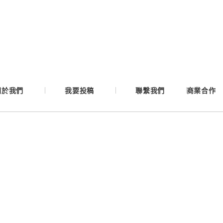
Google
Apple
Email
關於我們
我要投稿
聯繫我們
商業合作
繼續表示您已同意
服務