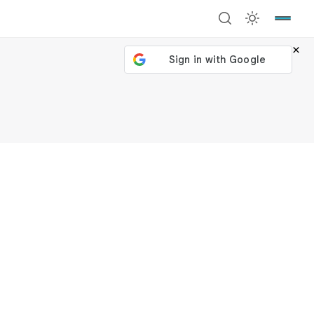
×
號繼續
回到加密城市
關閉