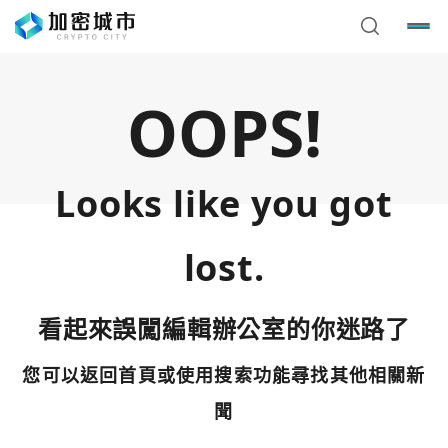
OOPS!
Looks like you got
lost.
看起來誤闖編輯辦公室的你迷路了
您可以返回首頁或使用搜索功能尋找其他相關新
您已閒置5分鐘，請點擊關閉按鈕或空白處，即可回到加密
使用以下帳號繼續
城市
聞
Google