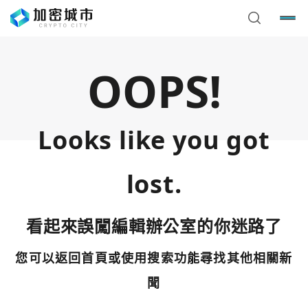
OOPS!
Looks like you got
lost.
看起來誤闖編輯辦公室的你迷路了
您可以返回首頁或使用搜索功能尋找其他相關新
您已閒置5分鐘，請點擊關閉按鈕或空白處，即可回到加密
使用以下帳號繼續
城市
聞
Google