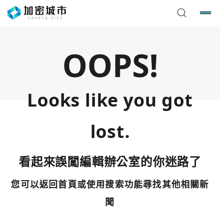
OOPS!
Looks like you got
lost.
看起來誤闖編輯辦公室的你迷路了
您可以返回首頁或使用搜索功能尋找其他相關新
您已閒置5分鐘，請點擊關閉按鈕或空白處，即可回到加密
使用以下帳號繼續
城市
聞
Google