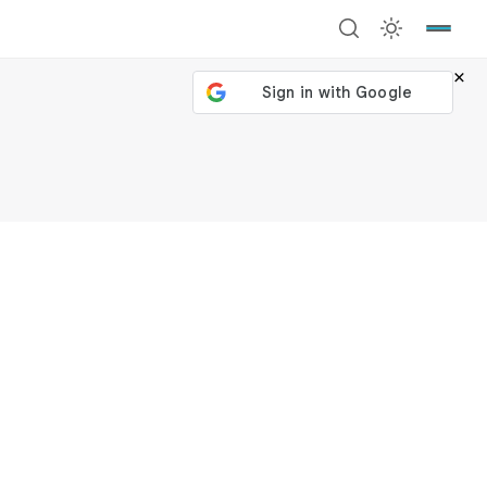
×
號繼續
回到加密城市
關閉