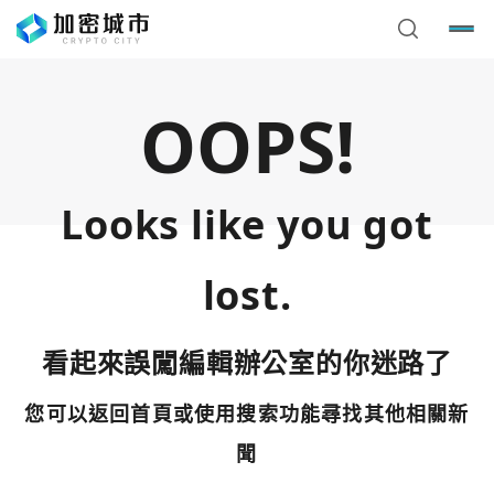
OOPS!
Looks like you got
lost.
看起來誤闖編輯辦公室的你迷路了
您可以返回首頁或使用搜索功能尋找其他相關新
您已閒置5分鐘，請點擊關閉按鈕或空白處，即可回到加密
使用以下帳號繼續
城市
聞
Google