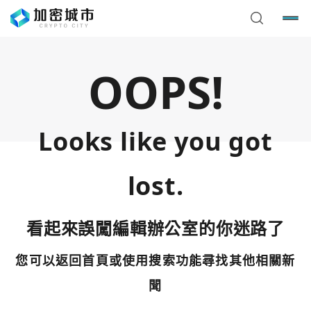
OOPS!
Looks like you got
lost.
看起來誤闖編輯辦公室的你迷路了
您可以返回首頁或使用搜索功能尋找其他相關新
您已閒置5分鐘，請點擊關閉按鈕或空白處，即可回到加密
使用以下帳號繼續
城市
聞
Google