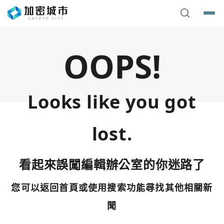
OOPS!
Looks like you got
lost.
看起來誤闖編輯辦公室的你迷路了
您可以返回首頁或使用搜索功能尋找其他相關新
您已閒置5分鐘，請點擊關閉按鈕或空白處，即可回到加密
使用以下帳號繼續
城市
聞
Google