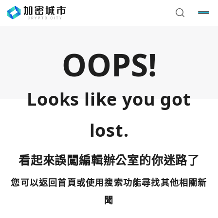
OOPS!
Looks like you got
lost.
看起來誤闖編輯辦公室的你迷路了
您可以返回首頁或使用搜索功能尋找其他相關新
您已閒置5分鐘，請點擊關閉按鈕或空白處，即可回到加密
使用以下帳號繼續
城市
聞
Google