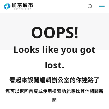
OOPS!
Looks like you got
lost.
看起來誤闖編輯辦公室的你迷路了
您可以返回首頁或使用搜索功能尋找其他相關新
您已閒置5分鐘，請點擊關閉按鈕或空白處，即可回到加密
使用以下帳號繼續
城市
聞
Google