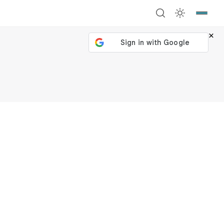
×
號繼續
回到加密城市
關閉