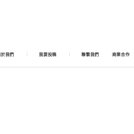
Google
Apple
Email
關於我們
我要投稿
聯繫我們
商業合作
繼續表示您已同意
服務