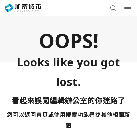
OOPS!
Looks like you got
lost.
看起來誤闖編輯辦公室的你迷路了
您可以返回首頁或使用搜索功能尋找其他相關新
您已閒置5分鐘，請點擊關閉按鈕或空白處，即可回到加密
使用以下帳號繼續
城市
聞
Google