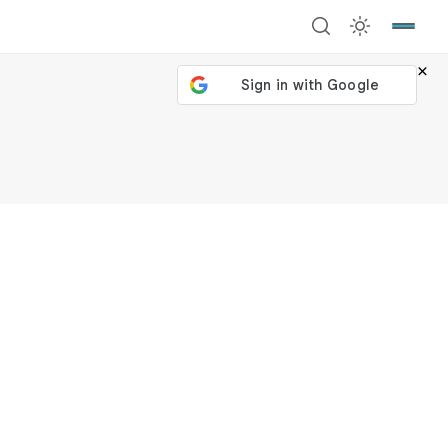
×
號繼續
回到加密城市
關閉