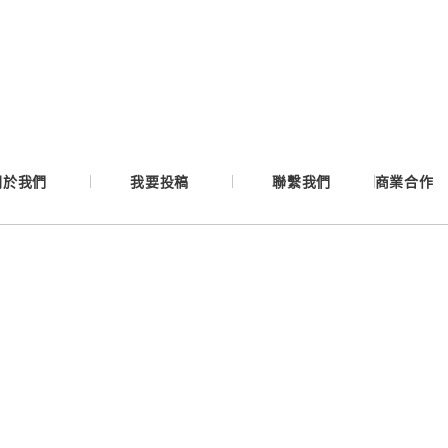
Google
Apple
Email
關於我們
我要投稿
聯繫我們
商業合作
繼續表示您已同意
服務