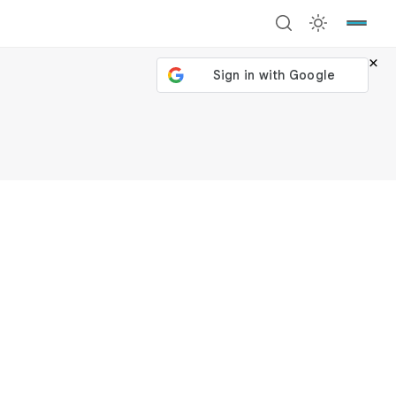
×
號繼續
回到加密城市
關閉