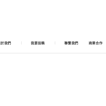
Google
Apple
Email
關於我們
我要投稿
聯繫我們
商業合作
繼續表示您已同意
服務