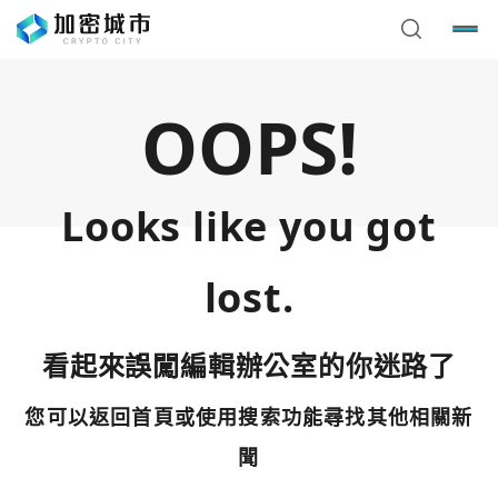
OOPS!
Looks like you got
lost.
看起來誤闖編輯辦公室的你迷路了
您可以返回首頁或使用搜索功能尋找其他相關新
您已閒置5分鐘，請點擊關閉按鈕或空白處，即可回到加密
使用以下帳號繼續
城市
聞
Google