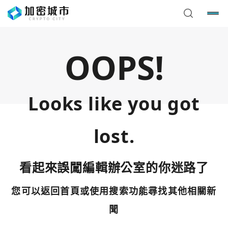
OOPS!
Looks like you got
lost.
看起來誤闖編輯辦公室的你迷路了
您可以返回首頁或使用搜索功能尋找其他相關新
您已閒置5分鐘，請點擊關閉按鈕或空白處，即可回到加密
使用以下帳號繼續
城市
聞
Google