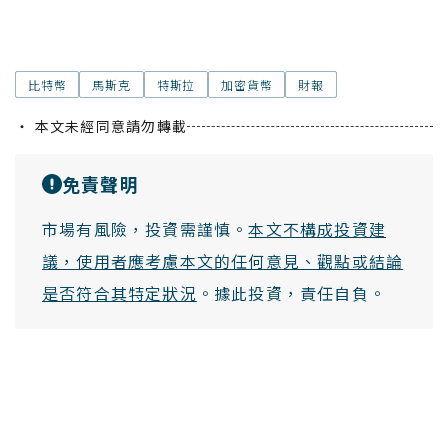
比特幣
馬斯克
特斯拉
加密貨幣
財報
・ 本文未經同意請勿轉載
免責聲明
市場有風險，投資需謹慎。
本文不構成投資建
議，使用者應考慮本文的任何意見、觀點或結論
是否符合其特定狀況
。據此投資，責任自負。