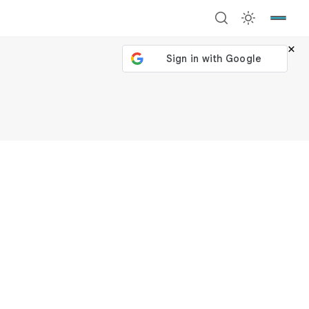
×
號繼續
回到加密城市
關閉