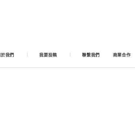
Google
Apple
Email
關於我們
我要投稿
聯繫我們
商業合作
繼續表示您已同意
服務