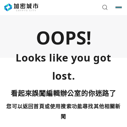
OOPS!
Looks like you got
lost.
看起來誤闖編輯辦公室的你迷路了
您可以返回首頁或使用搜索功能尋找其他相關新
您已閒置5分鐘，請點擊關閉按鈕或空白處，即可回到加密
使用以下帳號繼續
城市
聞
Google