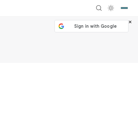
×
號繼續
回到加密城市
關閉