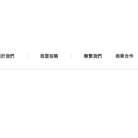
Google
Apple
Email
關於我們
我要投稿
聯繫我們
商業合作
繼續表示您已同意
服務