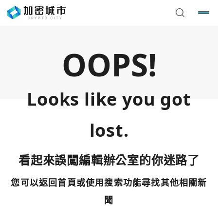
OOPS!
Looks like you got
lost.
看起來誤闖編輯辦公室的你迷路了
您可以返回首頁或使用搜索功能尋找其他相關新
您已閒置5分鐘，請點擊關閉按鈕或空白處，即可回到加密
使用以下帳號繼續
城市
聞
Google