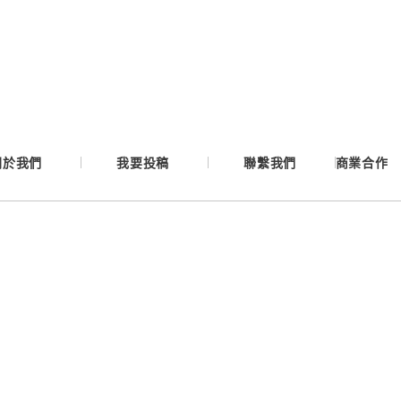
Google
Apple
Email
關於我們
我要投稿
聯繫我們
商業合作
繼續表示您已同意
服務