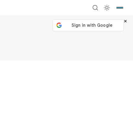
×
號繼續
回到加密城市
關閉