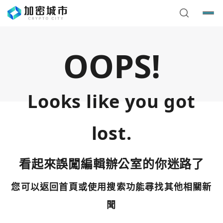
OOPS!
Looks like you got
lost.
看起來誤闖編輯辦公室的你迷路了
您可以返回首頁或使用搜索功能尋找其他相關新
您已閒置5分鐘，請點擊關閉按鈕或空白處，即可回到加密
使用以下帳號繼續
城市
聞
Google