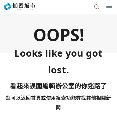
OOPS!
Looks like you got
lost.
看起來誤闖編輯辦公室的你迷路了
您可以返回首頁或使用搜索功能尋找其他相關新
您已閒置5分鐘，請點擊關閉按鈕或空白處，即可回到加密
使用以下帳號繼續
城市
聞
Google