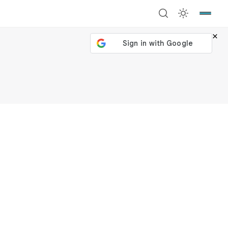
×
號繼續
回到加密城市
關閉