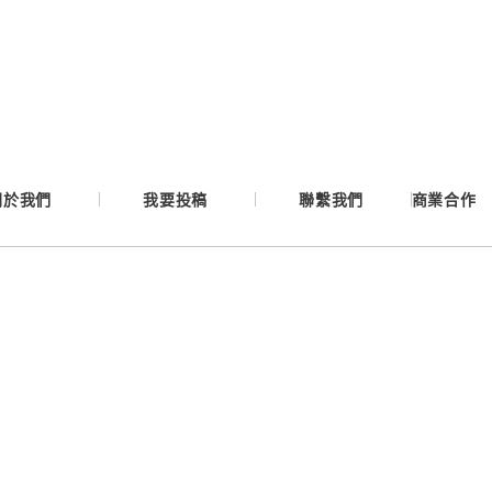
Google
Apple
Email
關於我們
我要投稿
聯繫我們
商業合作
繼續表示您已同意
服務