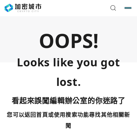
OOPS!
Looks like you got
lost.
看起來誤闖編輯辦公室的你迷路了
您可以返回首頁或使用搜索功能尋找其他相關新
您已閒置5分鐘，請點擊關閉按鈕或空白處，即可回到加密
使用以下帳號繼續
城市
聞
Google