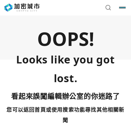
OOPS!
Looks like you got
lost.
看起來誤闖編輯辦公室的你迷路了
您可以返回首頁或使用搜索功能尋找其他相關新
您已閒置5分鐘，請點擊關閉按鈕或空白處，即可回到加密
使用以下帳號繼續
城市
聞
Google