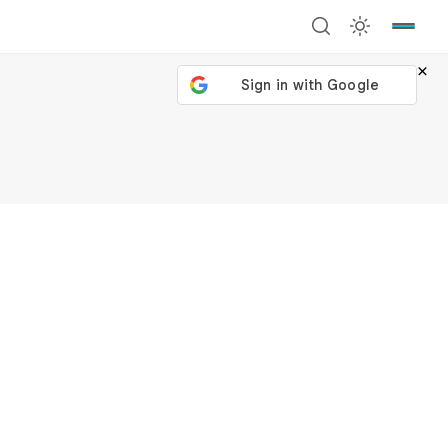
×
號繼續
回到加密城市
關閉