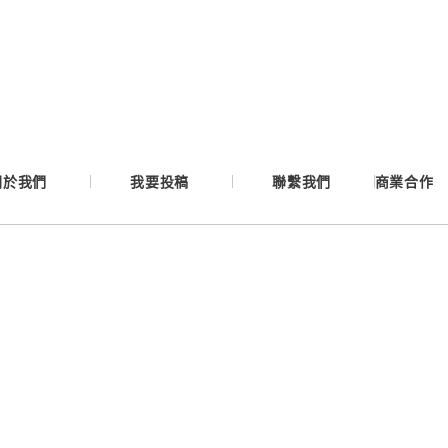
Google
Apple
Email
關於我們
我要投稿
聯繫我們
商業合作
繼續表示您已同意
服務