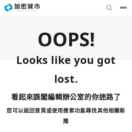
OOPS!
Looks like you got
lost.
看起來誤闖編輯辦公室的你迷路了
您可以返回首頁或使用搜索功能尋找其他相關新
您已閒置5分鐘，請點擊關閉按鈕或空白處，即可回到加密
使用以下帳號繼續
城市
聞
Google