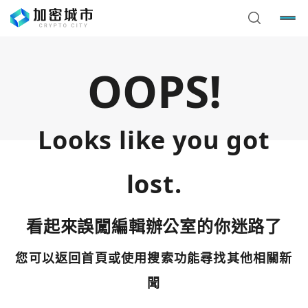
OOPS!
Looks like you got
lost.
看起來誤闖編輯辦公室的你迷路了
您可以返回首頁或使用搜索功能尋找其他相關新
您已閒置5分鐘，請點擊關閉按鈕或空白處，即可回到加密
使用以下帳號繼續
城市
聞
Google