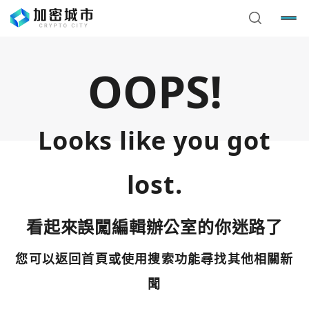
OOPS!
Looks like you got
lost.
看起來誤闖編輯辦公室的你迷路了
您可以返回首頁或使用搜索功能尋找其他相關新
您已閒置5分鐘，請點擊關閉按鈕或空白處，即可回到加密
使用以下帳號繼續
城市
聞
Google